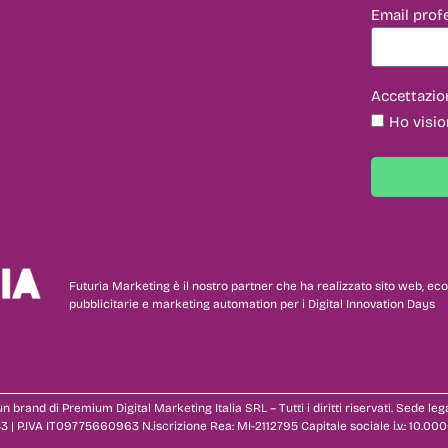
Email prof
Accettazio
Ho visio
Futuria Marketing è il nostro partner che ha realizzato sito web,
pubblicitarie e marketing automation per i Digital Innovation Days
n brand di Premium Digital Marketing Italia SRL – Tutti i diritti riservati. Sede leg
3 | P.IVA IT09775660963 N.iscrizione Rea: MI-2112795 Capitale sociale i.v.: 10.000