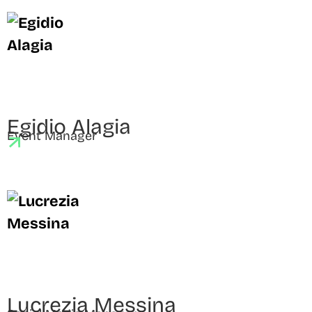
Egidio Alagia
Event Manager
Lucrezia Messina