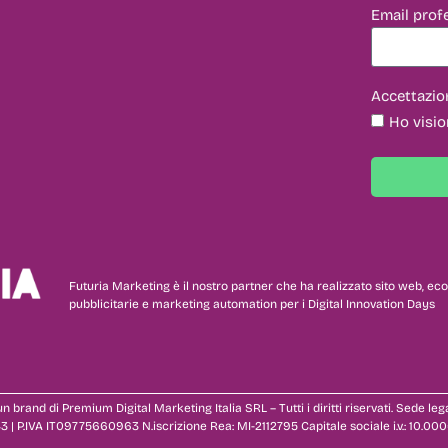
Email prof
Accettazio
Ho visio
Futuria Marketing è il nostro partner che ha realizzato sito web,
pubblicitarie e marketing automation per i Digital Innovation Days
n brand di Premium Digital Marketing Italia SRL – Tutti i diritti riservati. Sede leg
3 | P.IVA IT09775660963 N.iscrizione Rea: MI-2112795 Capitale sociale i.v.: 10.000