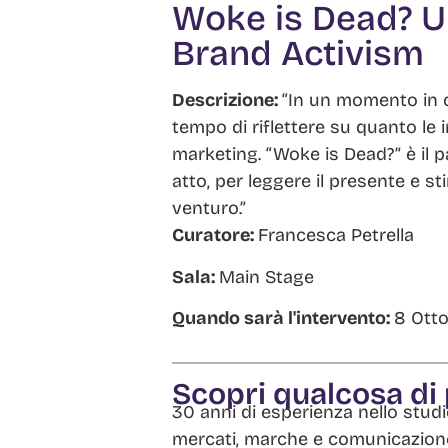
Woke is Dead? Un
Brand Activism
Descrizione:
“In un momento in cui
tempo di riflettere su quanto le
marketing. “Woke is Dead?” è il pa
atto, per leggere il presente e s
venturo.”
Curatore:
Francesca Petrella
Sala:
Main Stage
Quando sarà l'intervento:
8 Otto
Scopri qualcosa di
30 anni di esperienza nello stud
mercati, marche e comunicazion