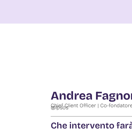
Andrea Fagno
Chief Client Officer | Co-fondato
@Ipsos
Che intervento far