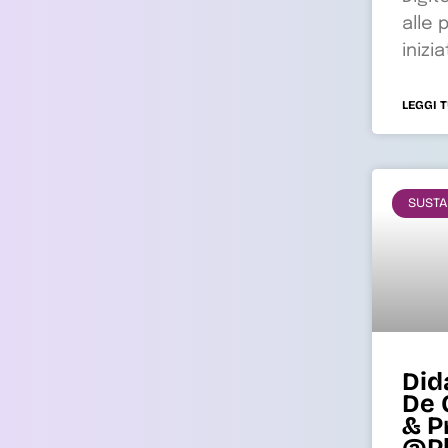
alle 
inizi
LEGGI 
SUSTA
Did
De 
& P
@Pl