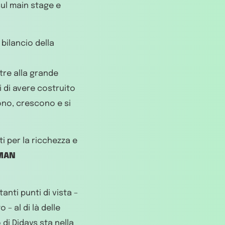
sul main stage e
bilancio della
ltre alla grande
 di avere costruito
ono, crescono e si
ti per la ricchezza e
MAN
anti punti di vista –
– al di là delle
 di Didays sta nella