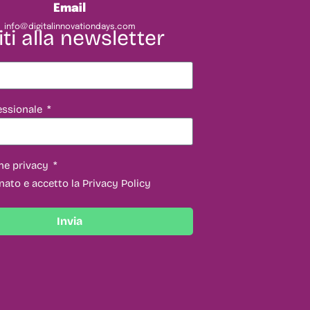
Email
info@digitalinnovationdays.com
iti alla newsletter
essionale
ne privacy
nato e accetto la Privacy Policy
Invia