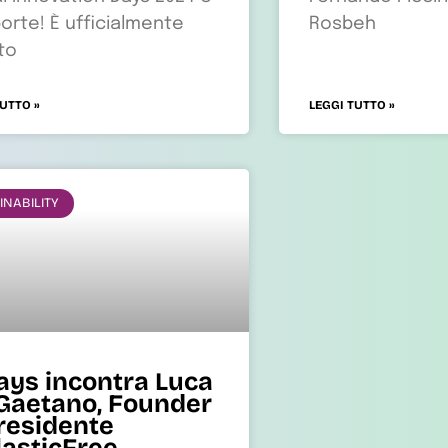
porte! È ufficialmente
Rosbeh
ato
TUTTO »
LEGGI TUTTO »
INABILITY
ays incontra Luca
Gaetano, Founder
residente
asticFree