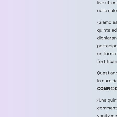
live stre
nelle sale
«Siamo es
quinta ed
dichiara
partecipa
un format
fortifica
Quest’ann
la cura d
CONN@C
«Una quint
commen
vanity me