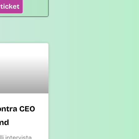
 ticket
ontra CEO
nd
li intervista