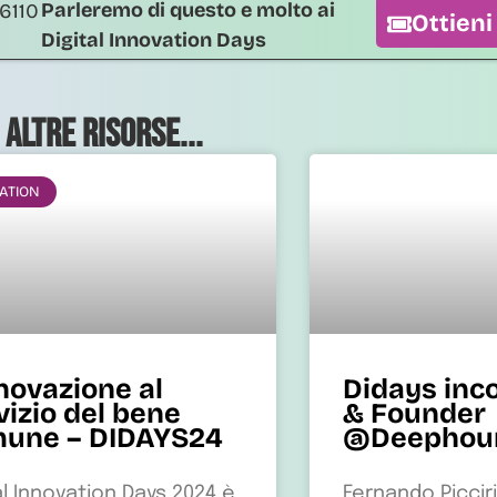
Parleremo di questo e molto ai
Ottieni
Digital Innovation Days
 altre risorse...
ATION
nnovazione al
Didays inc
vizio del bene
& Founder
une – DIDAYS24
@Deephou
al Innovation Days 2024 è
Fernando Picciril