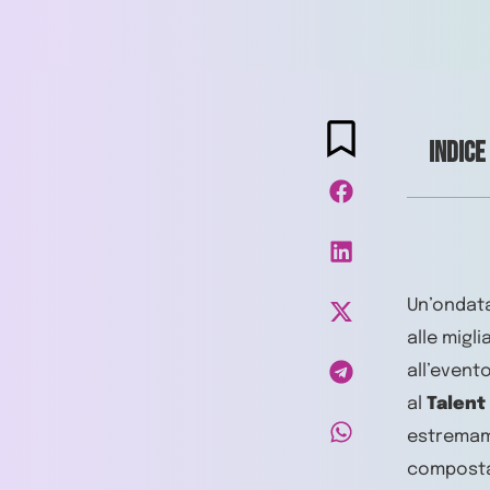
Indice
Un’ondata
alle migl
all’evento
al
Talent
estremame
composta 