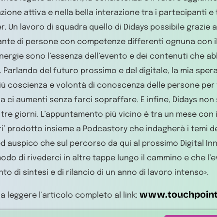
ione attiva e nella bella interazione tra i partecipanti e 
er. Un lavoro di squadra quello di Didays possibile grazie
tante di persone con competenze differenti ognuna con il
nergie sono l’essenza dell’evento e dei contenuti che a
. Parlando del futuro prossimo e del digitale, la mia spera
ù coscienza e volontà di conoscenza delle persone per 
a ci aumenti senza farci sopraffare. E infine, Didays non 
 tre giorni. L’appuntamento più vicino è tra un mese con i
i’ prodotto insieme a Podcastory che indagherà i temi de
ed auspico che sul percorso da qui al prossimo Digital I
do di rivederci in altre tappe lungo il cammino e che l
o di sintesi e di rilancio di un anno di lavoro intenso».
www.touchpoin
a leggere l’articolo completo al link: