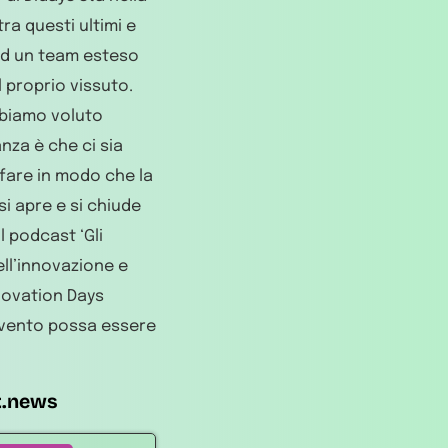
tra questi ultimi e
 ad un team esteso
 proprio vissuto.
bbiamo voluto
nza è che ci sia
fare in modo che la
si apre e si chiude
l podcast ‘Gli
ll’innovazione e
nnovation Days
’evento possa essere
t.news