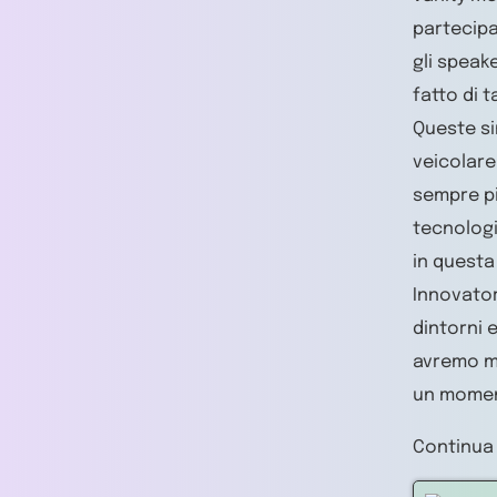
partecipaz
gli speak
fatto di 
Queste si
veicolare
sempre pi
tecnologi
in questa
Innovator
dintorni 
avremo mo
un moment
Continua 