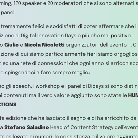
aming, 170 speaker e 20 moderatori che si sono alternati 
 panel.
tremamente felici e soddisfatti di poter affermare che il 
izione di Digital Innovation Days è più che mai positivo –
no
Giulio
e
Nicola Nicoletti
organizzatori dell’evento -. O
zione di cui siamo particolarmente fieri siamo orgogliosi
 ed una rete di connessioni che ogni anno si arricchisc
no spingendoci a fare sempre meglio».
o gli speech, i workshop e i panel di Didays si sono distin
ei contenuti ma il vero valore aggiunto sono state le
HU
TIONS
.
a edizione che ha lasciato il segno e ci ha arricchito da t
ta
Stefano Saladino
Head of Content Strategy dell’evento 
trics legate ai numeri, la consistenza e il valore aggiunto