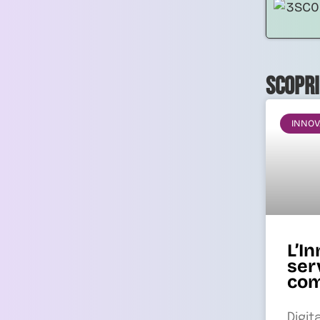
Scopri
INNOV
L’I
ser
com
Digit