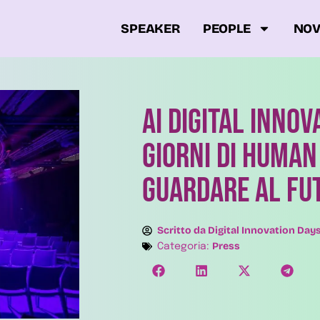
SPEAKER
PEOPLE
NOV
AI DIGITAL INNO
GIORNI DI HUMA
GUARDARE AL FU
Scritto da
Digital Innovation Day
Press
Categoria: