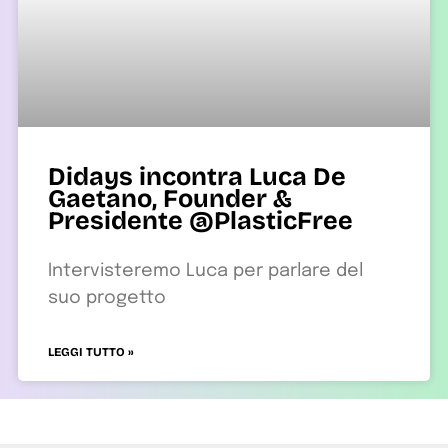
Didays incontra Luca De
Gaetano, Founder &
Presidente @PlasticFree
Intervisteremo Luca per parlare del
suo progetto
LEGGI TUTTO »