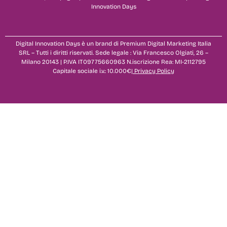
Innovation Days
Digital Innovation Days è un brand di Premium Digital Marketing Italia
SRL – Tutti i diritti riservati. Sede legale : Via Francesco Olgiati, 26 –
Milano 20143 | P.IVA IT09775660963 N.iscrizione Rea: MI-2112795
Capitale sociale i.v.: 10.000€|
Privacy Policy