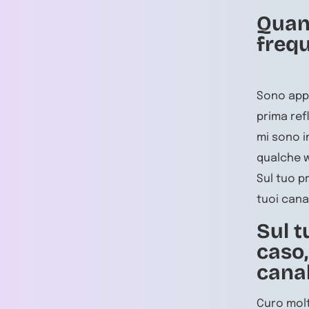
Quand
frequ
Sono appa
prima ref
mi sono i
qualche w
Sul tuo p
tuoi cana
Sul t
caso,
canal
Curo molt