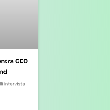
ontra CEO
nd
li intervista