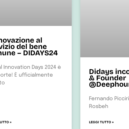
nnovazione al
vizio del bene
une – DIDAYS24
al Innovation Days 2024 è
Didays inc
porte! È ufficialmente
& Founder
@Deephou
ato
Fernando Picciril
Rosbeh
TUTTO »
LEGGI TUTTO »