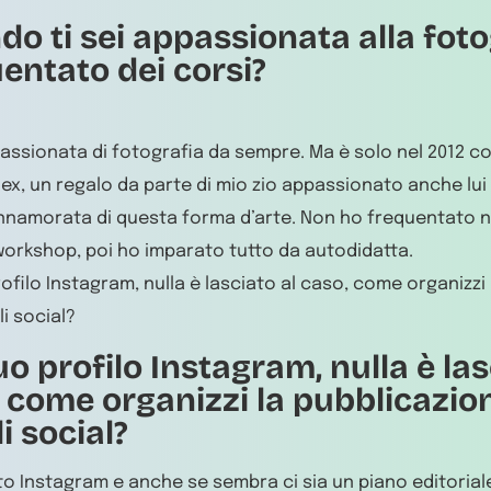
o ti sei appassionata alla foto
entato dei corsi?
ssionata di fotografia da sempre. Ma è solo nel 2012 con
lex, un regalo da parte di mio zio appassionato anche lui 
nnamorata di questa forma d’arte. Non ho frequentato 
orkshop, poi ho imparato tutto da autodidatta.
rofilo Instagram, nulla è lasciato al caso, come organizzi
li social?
uo profilo Instagram, nulla è las
 come organizzi la pubblicazion
i social?
o Instagram e anche se sembra ci sia un piano editoriale