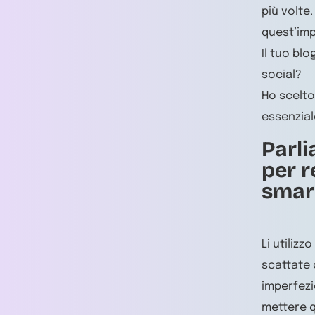
più volte
quest’imp
Il tuo bl
social?
Ho scelto
essenzial
Parli
per r
smar
Li utiliz
scattate 
imperfezi
mettere q