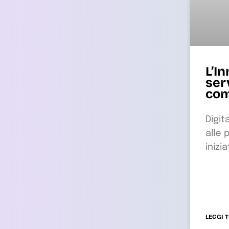
L’I
ser
com
Digit
alle 
inizi
LEGGI 