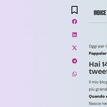
Indice
Oggi per i
Pappala
Hai 1
twee
Il mio bl
più grand
Quando 
Nasce nel