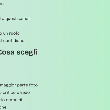
ha
to questi canali
o un ruolo
el quotidiano.
Cosa scegli
a maggior parte foto
 critico e vedo
tto cerco di
one.