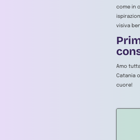
come in o
ispirazio
visiva ben
Prim
cons
Amo tutta 
Catania o
cuore!