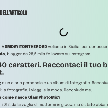
 dell'articolo
l #
SMDAYITONTHEROAD
voliamo in Sicilia, per conosce
rdo
, blogger da 28,5 mila followers su Instagram.
40 caratteri. Raccontaci il tuo b
t.
og è un diario personale e un album di fotografie. Racchiu
i: la fotografia, i viaggi e la moda. Racchiude me.
e come nasce GlamPhotoMix?
 2012, dalla voglia di mettermi in gioco, ma è stato abb