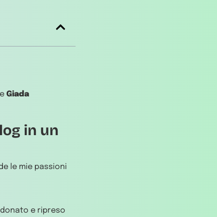
re
Giada
log in un
de le mie passioni
andonato e ripreso