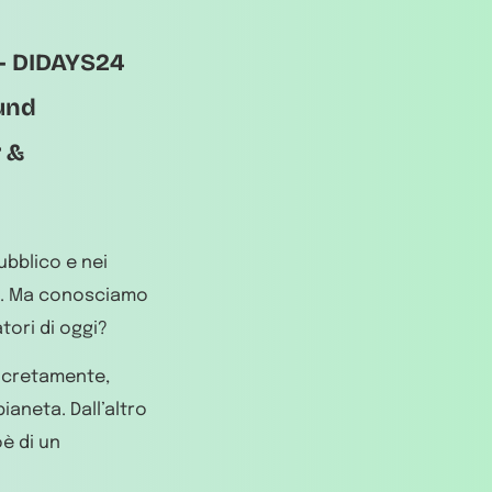
 – DIDAYS24
und
 &
ubblico e nei
ndo. Ma conosciamo
atori di oggi?
oncretamente,
ianeta. Dall’altro
oè di un