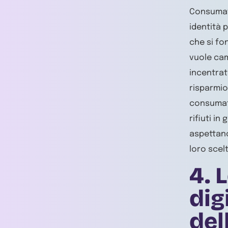
Consumato
identità 
che si fo
vuole cam
incentrato
risparmio
consumato
rifiuti i
aspettano
loro scelt
4.
L
dig
del