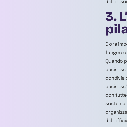
delle riso
3.
L
pil
È ora imp
fungere d
Quando pa
business.
condivisio
business”
con tutte
sostenibi
organizza
dell’effic