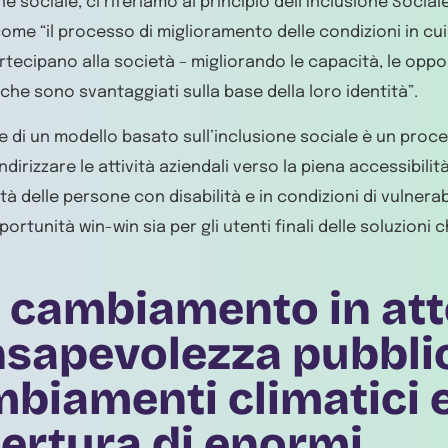
e sociale, ci riferiamo al principio dell’Inclusione Socia
ome “il processo di miglioramento delle condizioni in cui gl
rtecipano alla società – migliorando le capacità, le oppor
 che sono svantaggiati sulla base della loro identità”.
e di un modello basato sull’inclusione sociale è un proc
ndirizzare le attività aziendali verso la piena accessibili
età delle persone con disabilità e in condizioni di vulnera
ortunità win-win sia per gli utenti finali delle soluzioni 
l cambiamento in att
sapevolezza pubblic
biamenti climatici 
pertura di enormi