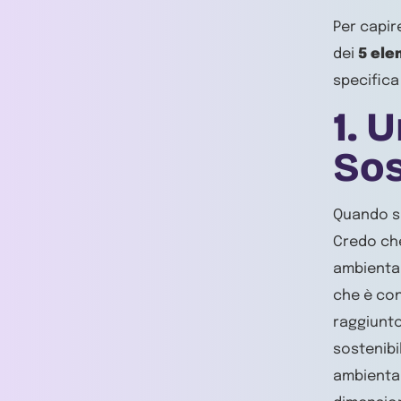
Per capi
dei
5 ele
specifica
1. 
Sos
Quando si 
Credo che
ambiental
che è con
raggiunto
sostenibil
ambiental