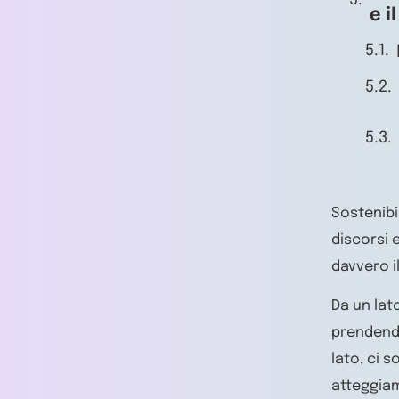
e i
Sostenibi
discorsi 
davvero i
Da un lat
prendendo
lato, ci 
atteggiam