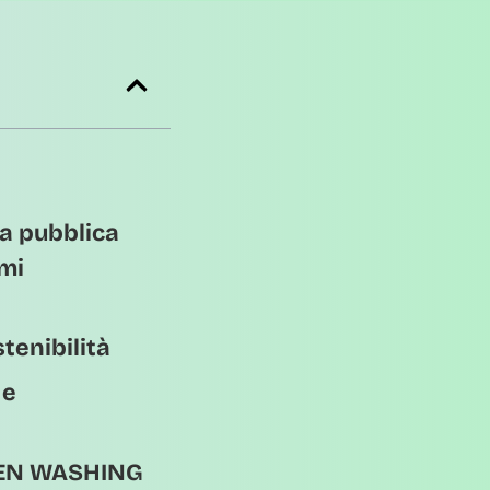
za pubblica
rmi
tenibilità
 e
GREEN WASHING