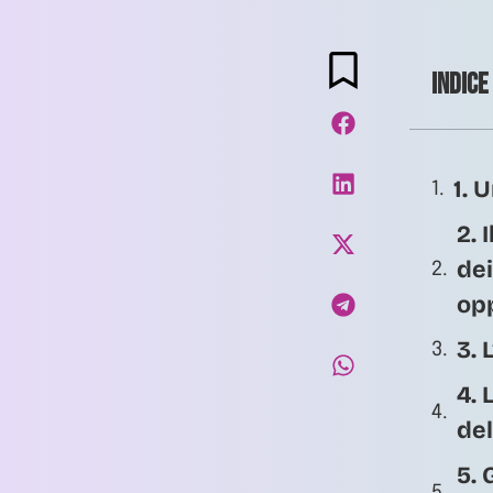
Indice
1. 
2. 
dei
op
3. 
4. 
del
5. 