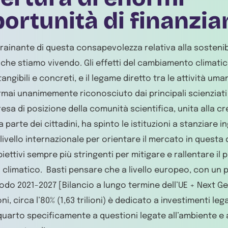
ortunità di finanzi
trainante di questa consapevolezza relativa alla sostenibil
 che stiamo vivendo. Gli effetti del cambiamento climat
tangibili e concreti, e il legame diretto tra le attività uman
rmai unanimemente riconosciuto dai principali scienziati e
esa di posizione della comunità scientifica, unita alla 
 parte dei cittadini, ha spinto le istituzioni a stanziare 
livello internazionale per orientare il mercato in questa 
iettivi sempre più stringenti per mitigare e rallentare il pi
climatico. Basti pensare che a livello europeo, con un p
riodo 2021-2027 [Bilancio a lungo termine dell’UE + Next G
ioni, circa l’80% (1,63 trilioni) è dedicato a investimenti lega
 quarto specificamente a questioni legate all’ambiente e