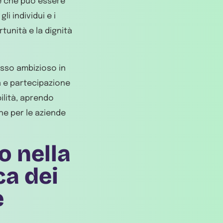
le che può essere
i individui e i
tunità e la dignità
esso ambizioso in
tà e partecipazione
bilità, aprendo
che per le aziende
o nella
a dei
e