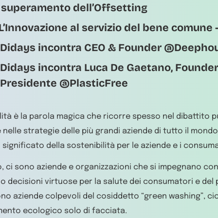
l superamento dell’Offsetting
L’Innovazione al servizio del bene comune
Didays incontra CEO & Founder @Deepho
Didays incontra Luca De Gaetano, Founder
Presidente @PlasticFree
lità è la parola magica che ricorre spesso nel dibattito p
e nelle strategie delle più grandi aziende di tutto il mo
l significato della sostenibilità per le aziende e i consum
o, ci sono aziende e organizzazioni che si impegnano c
 decisioni virtuose per la salute dei consumatori e del p
sono aziende colpevoli del cosiddetto “green washing”, ci
ento ecologico solo di facciata.