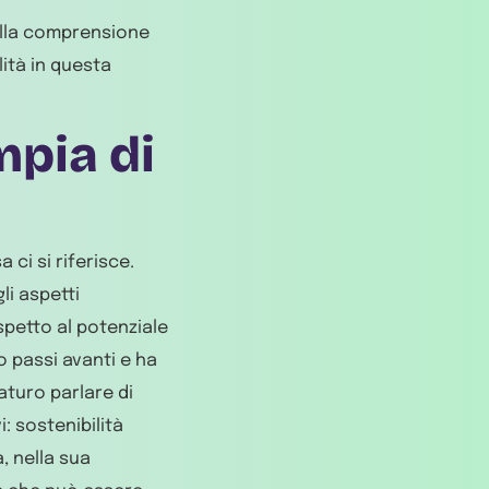
lla comprensione
ità in questa
mpia di
 ci si riferisce.
li aspetti
ispetto al potenziale
o passi avanti e ha
aturo parlare di
i: sostenibilità
, nella sua