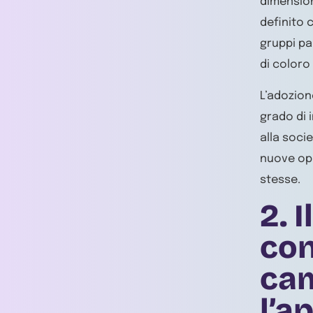
dimension
definito c
gruppi pa
di coloro
L’adozion
grado di i
alla soci
nuove opp
stesse.
2.
I
con
cam
l’a