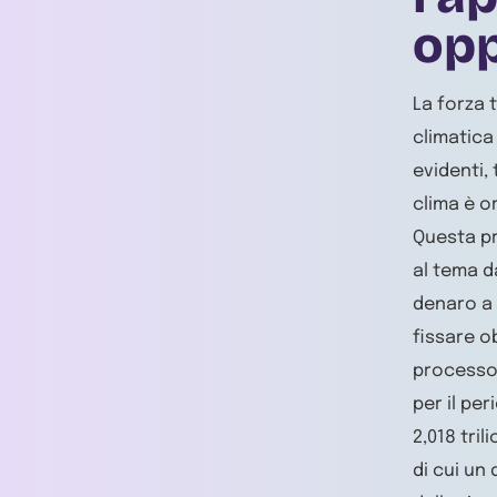
opp
La forza 
climatica
evidenti, 
clima è o
Questa pr
al tema da
denaro a 
fissare ob
processo 
per il pe
2,018 tril
di cui un