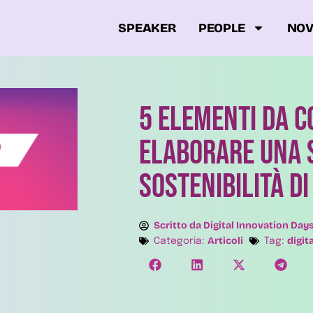
SPEAKER
PEOPLE
NOV
5 elementi da 
elaborare una s
sostenibilità d
Scritto da
Digital Innovation Day
Articoli
digit
Categoria:
Tag: