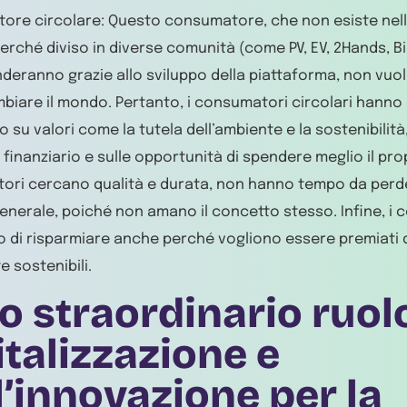
re circolare: Questo consumatore, che non esiste nell
perché diviso in diverse comunità (come PV, EV, 2Hands, Bi
nderanno grazie allo sviluppo della piattaforma, non vuol
biare il mondo. Pertanto, i consumatori circolari hanno 
 su valori come la tutela dell’ambiente e la sostenibilità, 
 finanziario e sulle opportunità di spendere meglio il pr
ri cercano qualità e durata, non hanno tempo da perde
n generale, poiché non amano il concetto stesso. Infine, i
 di risparmiare anche perché vogliono essere premiati d
e sostenibili.
o straordinario ruol
italizzazione e
l’innovazione per la