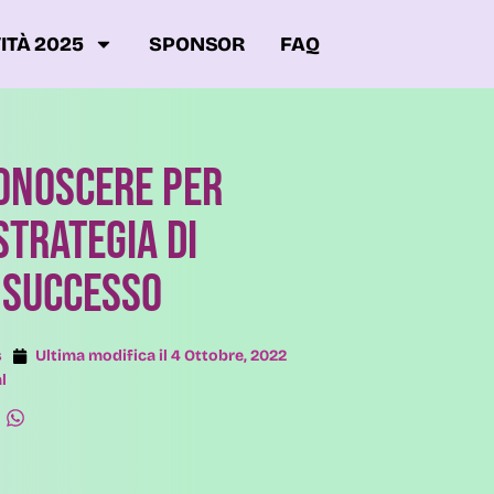
ITÀ 2025
SPONSOR
FAQ
conoscere per
trategia di
i successo
s
Ultima modifica il
4 Ottobre, 2022
al