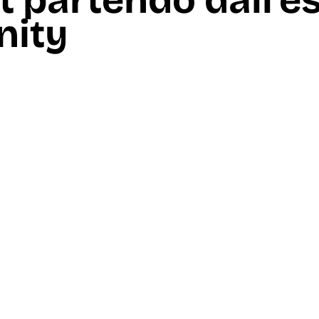
t partendo dall’e
nity