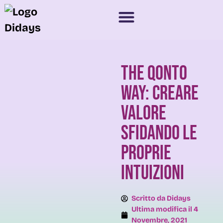
The Qonto
Way: creare
valore
sfidando le
proprie
intuizioni
Scritto da
Didays
Ultima modifica il
4
Novembre, 2021