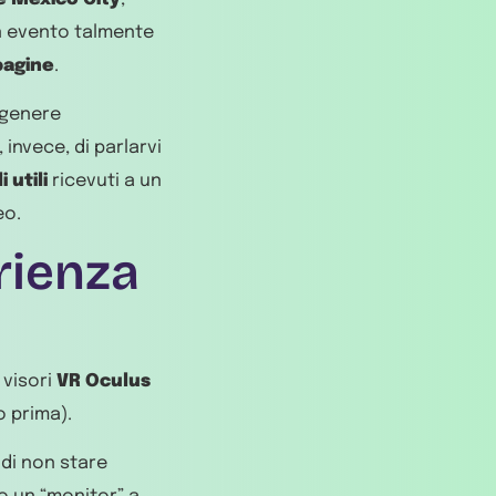
un evento talmente
pagine
.
 genere
invece, di parlarvi
i utili
ricevuti a un
eo.
rienza
 visori
VR Oculus
 prima).
di non stare