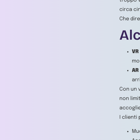
troppo v
circa ci
Che dir
Al
VR 
mon
AR
arr
Con un 
non limi
accoglie
I client
Muo