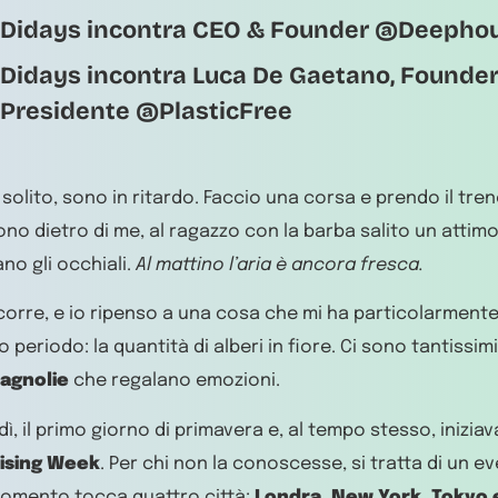
Didays incontra CEO & Founder @Deepho
Didays incontra Luca De Gaetano, Founder
Presidente @PlasticFree
solito, sono in ritardo. Faccio una corsa e prendo il tren
ono dietro di me, al ragazzo con la barba salito un attimo
o gli occhiali.
Al mattino l’aria è ancora fresca.
 corre, e io ripenso a una cosa che mi ha particolarmente
o periodo: la quantità di alberi in fiore. Ci sono tantissim
agnolie
che regalano emozioni.
dì, il primo giorno di primavera e, al tempo stesso, inizia
ising Week
. Per chi non la conoscesse, si tratta di un e
momento tocca quattro città:
Londra, New York, Tokyo 