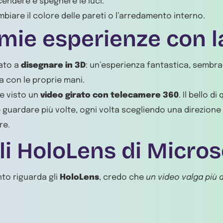
endere e spegnere le luci.
biare il colore delle pareti o l’arredamento interno.
 mie esperienze con l
ato a
disegnare in 3D
: un’esperienza fantastica, sembra
 con le proprie mani.
e visto un
video girato con telecamere 360
. Il bello d
e guardare più volte, ogni volta scegliendo una direzione
re.
li HoloLens di Micros
to riguarda gli
HoloLens
, credo che
un video valga più d