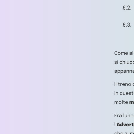
Come al 
si chiud
appannan
Il treno
in quest
molte
m
Era lune
l’
Advert
che al 