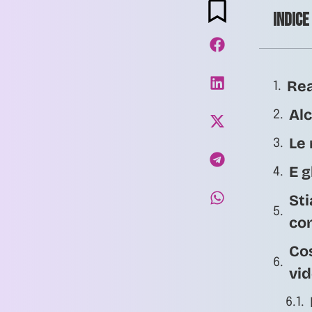
Indice
Rea
Alc
Le 
E g
Sti
con
Cos
vi