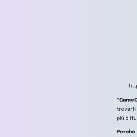
ht
“GameC
trovarti
più diff
Perché 