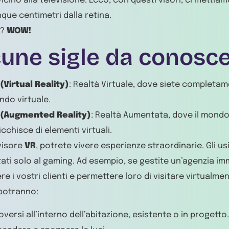
icino alla televisione. Ecco, con questi visori, ci mettia
nque centimetri dalla retina.
e?
WOW!
cune sigle da conosce
(Virtual Reality)
: Realtà Virtuale, dove siete completam
do virtuale.
 (Augmented Reality)
: Realtà Aumentata, dove il mondo 
icchisce di elementi virtuali.
visore
VR
, potrete vivere esperienze straordinarie. Gli us
tati solo al gaming. Ad esempio, se gestite un’agenzia im
re i vostri clienti e permettere loro di visitare virtualmen
i potranno:
versi all’interno dell’abitazione, esistente o in progetto.