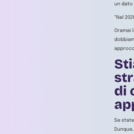
un dato
“Nel 202
Oramai l
dobbiamo
approcci
St
str
di
ap
Se state
Dunque, 