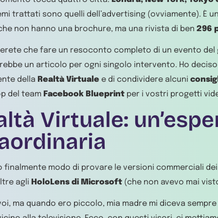
emi trattati sono quelli dell’advertising (ovviamente). È 
che non hanno una brochure, ma una rivista di ben
296 
erete che fare un resoconto completo di un evento del
rebbe un articolo per ogni singolo intervento. Ho deciso, 
nte della
Realtà Virtuale
e di condividere alcuni
consigl
p del team
Facebook Blueprint
per i vostri progetti vid
ltà Virtuale: un’espe
aordinaria
 finalmente modo di provare le versioni commerciali dei
oltre agli
HoloLens di Microsoft
(che non avevo mai visto
voi, ma quando ero piccolo, mia madre mi diceva sempre 