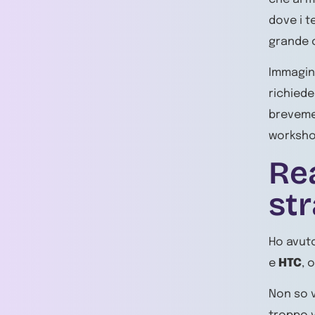
dove i t
grande 
Immagin
richiede
breveme
worksho
Rea
str
Ho avuto
e
HTC
, 
Non so 