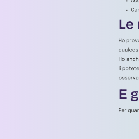
Acc
Cam
Le
Ho prov
qualcosa
Ho anch
li potet
osserva
E g
Per quan