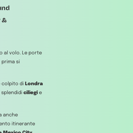
und
 &
o al volo. Le porte
 prima si
 colpito di
Londra
i splendidi
ciliegi
e
va anche
vento itinerante
e Mexico City
,