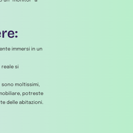
mo un “monitor” a
re:
ente immersi in un
reale si
i sono moltissimi,
mobiliare, potreste
te delle abitazioni.