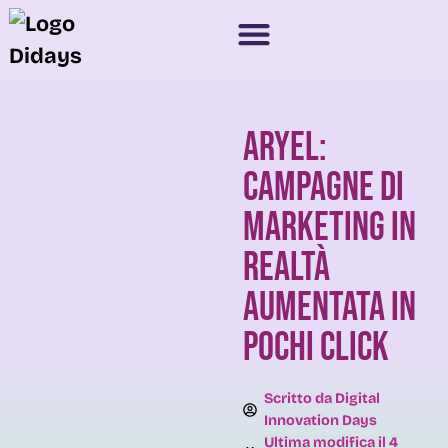
Aryel:
campagne di
Marketing in
Realtà
Aumentata in
pochi click
Scritto da
Digital
Innovation Days
Ultima modifica il
4