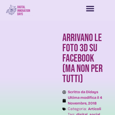
Arrivano le
foto 3D su
Facebook
(ma non per
tutti)
Scritto da
Didays
Ultima modifica il
4
Novembre, 2018
Articoli
Categoria:
digital
social
Tag:
,