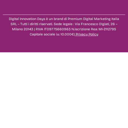
Digital Innovation Days è un brand di Premium Digital Marketing Italia
SRL – Tutti i diritti riservati. Sede legale : Via Francesco Olgiati, 26 –
Milano 20143 | P.IVA IT09775660963 N.iscrizione Rea: MI-2112795
Capitale sociale i.v.: 10.000€|
Privacy Policy