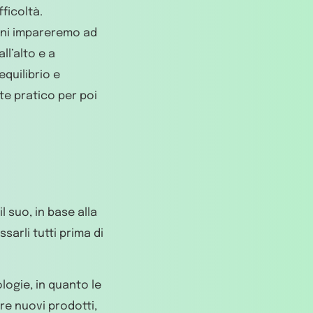
ficoltà.
ioni impareremo ad
l’alto e a
equilibrio e
te pratico per poi
l suo, in base alla
sarli tutti prima di
logie, in quanto le
are nuovi prodotti,