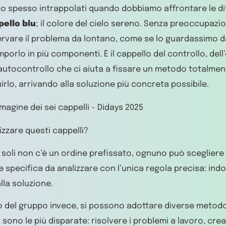
o spesso intrappolati quando dobbiamo affrontare le dif
ello blu
; il colore del cielo sereno. Senza preoccupaz
rvare il problema da lontano, come se lo guardassimo dal
porlo in più componenti. È il cappello del controllo, dell’
’autocontrollo che ci aiuta a fissare un metodo totalmen
irlo, arrivando alla soluzione più concreta possibile.
izzare questi cappelli?
a soli non c’è un ordine prefissato, ognuno può scegliere i
e specifica da analizzare con l’unica regola precisa: indos
lla soluzione.
no del gruppo invece, si possono adottare diverse metodo
i sono le più disparate: risolvere i problemi a lavoro, cre