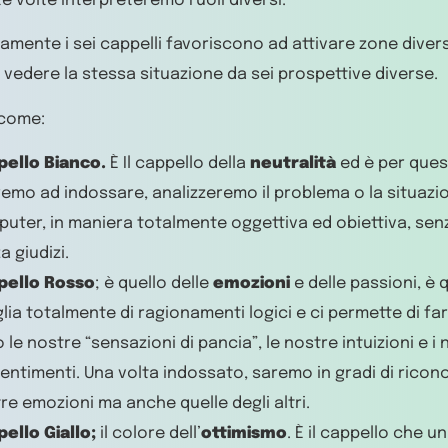
te volte interpreteremo ruoli diversi.
camente i sei cappelli favoriscono ad attivare zone divers
 vedere la stessa situazione da sei prospettive diverse.
come:
pello Bianco.
È Il cappello della
neutralità
ed è per ques
emo ad indossare, analizzeremo il problema o la situazio
uter, in maniera totalmente oggettiva ed obiettiva, senz
a giudizi.
pello Rosso
; è quello delle
emozioni
e delle passioni, è 
lia totalmente di ragionamenti logici e ci permette di far
 le nostre “sensazioni di pancia”, le nostre intuizioni e i 
entimenti. Una volta indossato, saremo in gradi di ricon
re emozioni ma anche quelle degli altri.
ello Giallo;
il colore dell’
ottimismo
. È il cappello che 