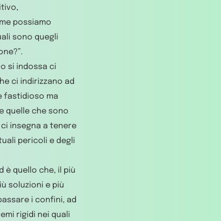
tivo,
come possiamo
uali sono quegli
one?”.
 si indossa ci
che ci indirizzano ad
e fastidioso ma
e quelle che sono
, ci insegna a tenere
ali pericoli e degli
d è quello che, il più
iù soluzioni e più
passare i confini, ad
mi rigidi nei quali