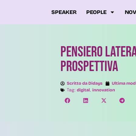
SPEAKER
PEOPLE
NOV
Pensiero Later
prospettiva
Scritto da
Didays
Ultima modi
digital
innovation
Tag:
,