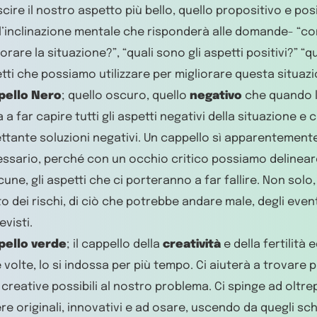
scire il nostro aspetto più bello, quello propositivo e posi
l’inclinazione mentale che risponderà alle domande- “
iorare la situazione?”, “quali sono gli aspetti positivi?” “q
tti che possiamo utilizzare per migliorare questa situazi
pello Nero
; quello oscuro, quello
negativo
che quando lo
a a far capire tutti gli aspetti negativi della situazione e 
ettante soluzioni negativi. Un cappello sì apparentement
ssario, perché con un occhio critico possiamo delinear
acune, gli aspetti che ci porteranno a far fallire. Non solo
o dei rischi, di ciò che potrebbe andare male, degli eventu
evisti.
pello verde
; il cappello della
creatività
e della fertilità e
e volte, lo si indossa per più tempo. Ci aiuterà a trovare p
 creative possibili al nostro problema. Ci spinge ad oltre
re originali, innovativi e ad osare, uscendo da quegli sche