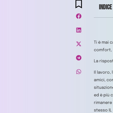
Indice
Ti è mai 
comfort, 
La rispos
Il lavoro,
amici, co
situazione
ed è più c
rimanere 
stesso IL