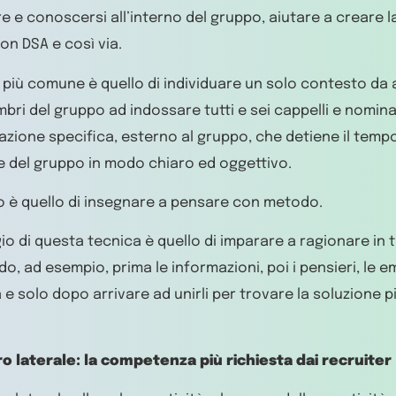
 e conoscersi all’interno del gruppo, aiutare a creare la
on DSA e così via.
 più comune è quello di individuare un solo contesto da a
embri del gruppo ad indossare tutti e sei cappelli e nomi
zione specifica, esterno al gruppo, che detiene il tempo
 del gruppo in modo chiaro ed oggettivo.
vo è quello di insegnare a pensare con metodo.
gio di questa tecnica è quello di imparare a ragionare in t
o, ad esempio, prima le informazioni, poi i pensieri, le em
à e solo dopo arrivare ad unirli per trovare la soluzione p
ro laterale: la competenza più richiesta dai recruiter