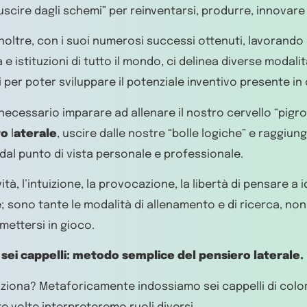
uscire dagli schemi” per reinventarsi, produrre, innovare 
inoltre, con i suoi numerosi successi ottenuti, lavorando
 e istituzioni di tutto il mondo, ci delinea diverse modalit
 per poter sviluppare il potenziale inventivo presente in
i, necessario imparare ad allenare il nostro cervello “pigr
ro
l
aterale
, uscire dalle nostre “bolle logiche” e raggiung
al punto di vista personale e professionale.
ità, l’intuizione, la provocazione, la libertà di pensare a i
e; sono tante le modalità di allenamento e di ricerca, non 
 mettersi in gioco.
 sei cappelli: metodo semplice del pensiero laterale.
iona? Metaforicamente indossiamo sei cappelli di color