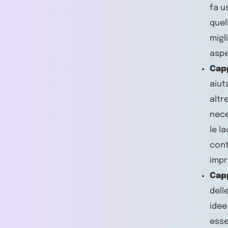
fa u
quel
migl
aspe
Cap
aiut
altr
nece
le l
cont
impr
Cap
dell
idee
esse