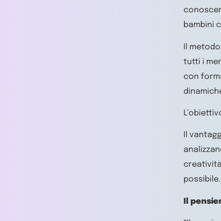
conoscere
bambini c
Il metodo
tutti i m
con forma
dinamiche
L’obietti
Il vantag
analizzand
creativit
possibile.
Il pensie