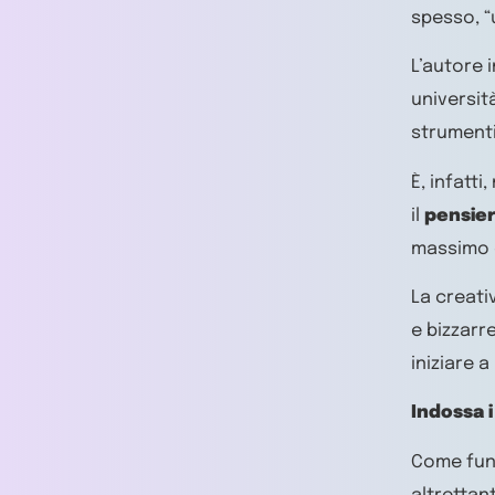
spesso, “
L’autore 
università
strumenti
È, infatt
il
pensie
massimo d
La creativ
e bizzarr
iniziare a
Indossa i
Come funz