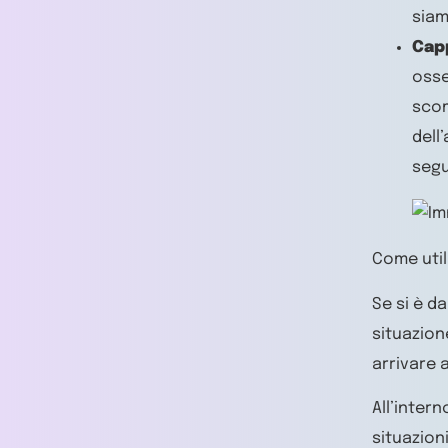
siam
Capp
osse
scom
dell
segu
Come util
Se si è d
situazion
arrivare a
All’inter
situazion