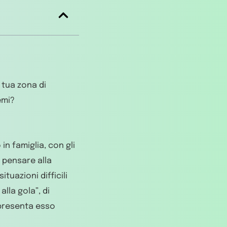
 tua zona di
emi?
 in famiglia, con gli
i pensare alla
tuazioni difficili
lla gola”, di
ppresenta esso