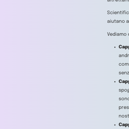
altrettan
Scientifi
aiutano a
Vediamo 
Cap
andr
comp
senz
Cap
spog
sono
pres
nost
Capp