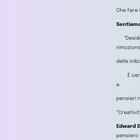
Che fare 
Sentiamoc
“Desider
rimozion
delle inib
È certam
e
pensieri 
“Creativi
Edward 
pensiero 