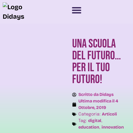
NOVITÀ 2025
SPONSOR E PARTNER
UNA SCUOLA
DEL FUTURO…
PER IL TUO
FUTURO!
Scritto da
Didays
Ultima modifica il
4
Ottobre, 2019
Articoli
Categoria:
digital
Tag:
,
education
innovation
,