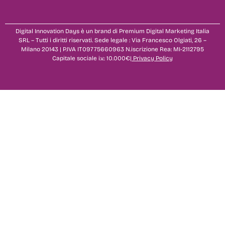
Digital Innovation Days è un brand di Premium Digital Marketing Italia
SRL – Tutti i diritti riservati. Sede legale : Via Francesco Olgiati, 26 –
Milano 20143 | P.IVA IT09775660963 N.iscrizione Rea: MI-2112795
Capitale sociale i.v.: 10.000€|
Privacy Policy