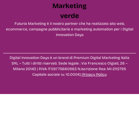
Futuria Marketing è il nostro partner che ha realizzato sito web,
ecommerce, campagne pubblicitarie e marketing automation per i Digital
Innovation Days
Digital Innovation Days è un brand di Premium Digital Marketing Italia
SRL – Tutti i diritti riservati. Sede legale : Via Francesco Olgiati, 26 –
Milano 20143 | P.IVA IT09775660963 N.iscrizione Rea: MI-2112795
Capitale sociale i.v.: 10.000€|
Privacy Policy