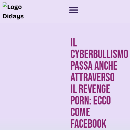
NOVITÀ 2025
SPONSOR E PARTNER
Il
cyberbullismo
passa anche
attraverso
il revenge
porn: ecco
come
facebook