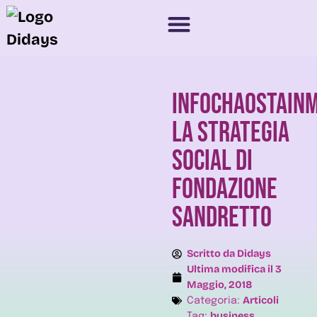
Infochaostain
la strategia
social di
Fondazione
Sandretto
Scritto da
Didays
Ultima modifica il
3
Maggio, 2018
Articoli
Categoria:
business
Tag:
,