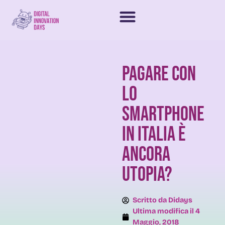
Pagare con
lo
smartphone
in Italia è
ancora
utopia?
Scritto da
Didays
Ultima modifica il
4
Maggio, 2018