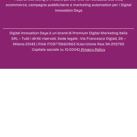
ecommerce, campagne pubblicitarie e marketing automation per i Digital
Innovation Days
Digital Innovation Days è un brand di Premium Digital Marketing Italia
SRL – Tutti i diritti riservati. Sede legale : Via Francesco Olgiati, 26 –
Milano 20143 | P.IVA IT09775660963 N.iscrizione Rea: MI-2112795
Capitale sociale i.v.: 10.000€|
Privacy Policy