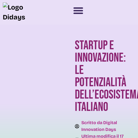
Startup e
innovazione:
le
potenzialità
dell’ecosistem
italiano
Scritto da
Digital
Innovation Days
Ultima modifica il
17